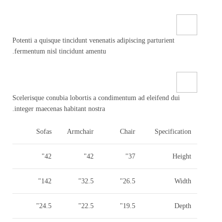
Potenti a quisque tincidunt venenatis adipiscing parturient
.
fermentum nisl tincidunt
amentu
Scelerisque conubia lobortis a condimentum ad eleifend dui
integer maecenas habitant nostra.
Sofas
Armchair
Chair
Specification
42"
42"
37"
Height
142"
32.5"
26.5"
Width
24.5"
22.5"
19.5"
Depth