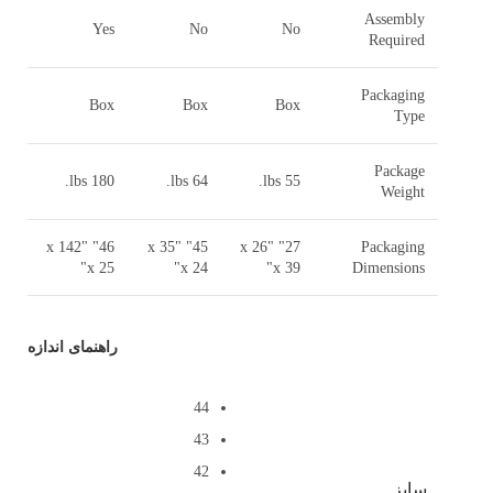
Assembly
Yes
No
No
Required
Packaging
Box
Box
Box
Type
Package
180 lbs.
64 lbs.
55 lbs.
Weight
46" x 142"
45" x 35"
27" x 26"
Packaging
x 25"
x 24"
x 39"
Dimensions
راهنمای اندازه
44
43
42
سایز