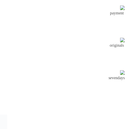
ارتباط با جامه سرا
اعتماد شما افتخ
آدرس پشتیبانی سایت : خیابان مطهری,خیابان کوه
نور,کوچه دوم، پلاک 10