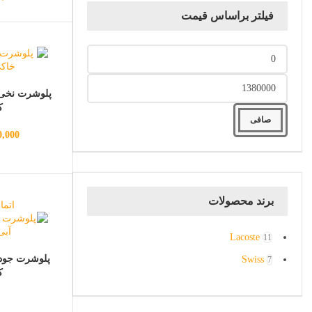
فیلتر براساس قیمت
پلوشرت نخی 
کد
صافی
0,000
برند محصولات
اتما
Lacoste
11
پلوشرت جودو
Swiss
7
کد