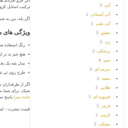
اگر جزو افرادی هس
آبی
3
ترکیب استایل کژوا
آبی آسمانی
1
اگر بله، من به شم
آبی نفتی
1
ویژگی های م
بنفش
3
زرد
3
رنگ استفاده ش
زرشکی
2
هیچ چیز بد تر 
سبز
6
مدل یقه یک بخ
سرمه ای
3
طرح روی تی شر
سفید
2
اگر از طرفداران س
طلایی
1
شیک، برای شما به 
فیروزه ای
1
جامه سرا
پاسخ تما
قرمز
5
قیمت تیشرت – لی
کرمی
1
مشکی
2