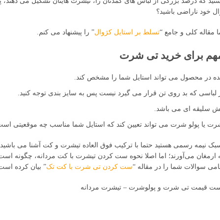
تید که درصد بزرگی از لباس های کمدتان را، تیشرت هایتان تشکیل می دهند، پ
ل خود ناراضی باشید؟
ا مقاله کلی و جامع “
تسلط بر استایل کژوال
” را پیشنهاد می کنم.
هم برای خرید تی شرت
ده در محصول می تواند استایل شما را مشخص کند.
از لباسی که بد روی تن قرار می گیرد نیست پس به سایز بندی توجه کنید.
ش سلیقه ای می باشد.
ت یا پولو شرت می تواند تعیین کند که استایل شما مناسب چه موقعیتی است
بک نیمه رسمی هستید حتما با ترکیب فوق العاده تیشرت و کت آشنا می باشید. ا
ارمغان می‌آورند؛ اما اصلا نحوه ست کردن تیشرت با کت مردانه، چگونه است؟
می سوالات شما را در مقاله “
ست کردن تی شرت با کت تک
” بیان کرده است
ست قیمت تی شرت و پولوشرت – تیشرت مردانه