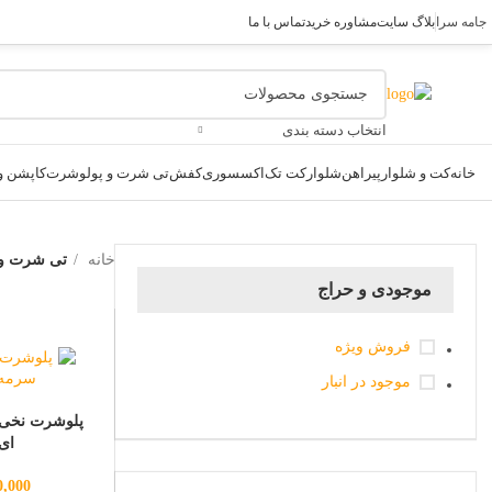
جامه سرا
بلاگ سایت
مشاوره خرید
تماس با ما
انتخاب دسته بندی
خانه
کت و شلوار
پیراهن
شلوار
کت تک
اکسسوری
کفش
تی شرت و پولوشرت
کاپشن و 
خانه
تی شرت و
موجودی و حراج
فروش ویژه
موجود در انبار
پلوشرت نخی 
ای ک
0,000