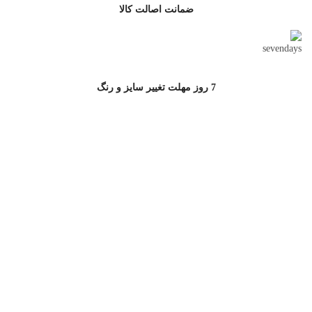
ضمانت اصالت کالا
7 روز مهلت تغییر سایز و رنگ
ارتباط با جامه سرا
آدرس پشتیبانی سایت : خیابان مطهری,خیابان کوه نور,کوچه دوم، پلاک 10
پشتیبانی خرید از سایت:
02177502772
خرید سازمانی:
09121599185
آدرس فروشگاه:خیابان شریعتی، پایین تر از بهار شیراز، نرسیده به سه
راه طالقانی، پلاک ۲۶۶
پشتیبانی خرید:
02177502772