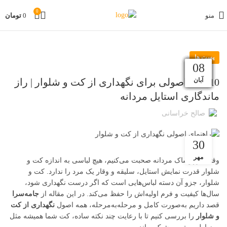
0
منو
0
تومان
پست ها
02
19
12
05
27
20
13
07
29
22
15
08
دی
دی
دی
آذر
آذر
آذر
آذر
آبان
آبان
آبان
آبان
بهمن
10 نکته اصولی برای نگهداری از کت و شلوار | راز
ماندگاری استایل مردانه
صالح خراسانی
30
مهر
وقتی از پوشاک مردانه صحبت می‌کنیم، هیچ لباسی به اندازه کت و
شلوار قدرت نمایش استایل، سلیقه و وقار یک مرد را ندارد. کت و
شلوار، جزو آن دسته لباس‌هایی است که اگر درست نگهداری شود،
سال‌ها کیفیت و فرم اولیه‌اش را حفظ می‌کند. در این مقاله از
جامه‌سرا
قصد داریم به‌صورت کامل و مرحله‌به‌مرحله، همه اصول
نگهداری از کت
و شلوار
را بررسی کنیم تا با رعایت چند نکته ساده، کت شما همیشه مثل