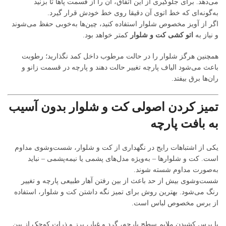
می‌دهد. برای جلوگیری از این اتفاق، آن را از قسمت پاها تا بزنید
به‌گونه‌ای که خط اتوی آن دقیقا روی خط خودش قرار گیرد.
اگر از آویز مخصوص شلوار استفاده کنید، چین‌ها به‌خوبی حفظ می‌شوند
و نیاز به
اتو کشی کت و شلوار
کمتر خواهد بود.
همچنین هرگز شلوار را در حالت مرطوب داخل کمد نگذارید؛ رطوبت
باعث می‌شود الیاف پارچه تغییر حالت دهند و پارچه در قسمت زانو و
ران‌ها برق بیفتد.
تمیز کردن اصولی کت و شلوار بدون آسیب
به بافت پارچه
یکی از اشتباهات رایج در نگهداری از کت و شلوار، شست‌وشوی مداوم
است. کت و شلوارها – به‌ویژه مدل‌های پشمی یا نیمه‌پشمی – نباید
به‌صورت مداوم شسته شوند.
شست‌وشوی بیش از حد باعث از بین رفتن آهار طبیعی پارچه و تغییر
رنگ می‌شود. بهترین روش برای تمیز نگه داشتن کت و شلوار، استفاده
از برس مخصوص لباس است.
با برس کشیدن ملایم سطح پارچه، گرد و غبار، پرز و ذرات کوچک از بین