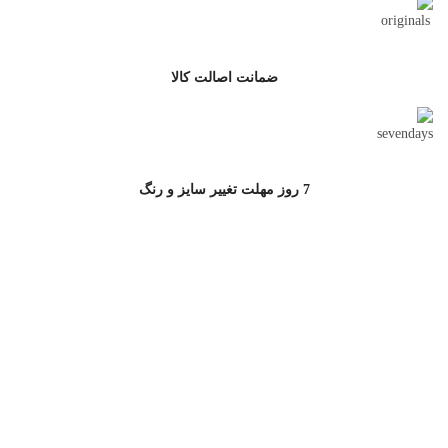
ضمانت اصالت کالا
7 روز مهلت تغییر سایز و رنگ
ارتباط با جامه سرا
آدرس پشتیبانی سایت : خیابان مطهری,خیابان کوه نور,کوچه دوم، پلاک 10
پشتیبانی خرید از سایت:
02177502772
خرید سازمانی:
09121599185
آدرس فروشگاه:خیابان شریعتی، پایین تر از بهار شیراز، نرسیده به سه
راه طالقانی، پلاک ۲۶۶