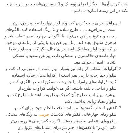
ست کردن آن‌ها با دیگر اجزای پوشاک و اکسسوری‌هاست. در زیر به چند
نکته در این زمینه اشاره می‌کنیم:
پیراهن
: برای ست کردن کت و شلوار چهارخانه با پیراهن، بهتر
است از پیراهن‌هایی با طرح ساده و تک‌رنگ استفاده کنید. الگوهای
پیچیده و متنوع پیراهن می‌تواند با الگوهای چهارخانه در تضاد باشد و
ظاهری شلوغ ایجاد کند. رنگ پیراهن باید با یکی از رنگ‌های موجود
در کت و شلوار هماهنگ باشد. برای مثال، اگر کت و شلوار شما
چهارخانه‌های خاکستری و مشکی دارد، پیراهن سفید یا مشکی
انتخابی ایده‌آل خواهد بود.
کراوات
: انتخاب کراوات نیز بسیار مهم است. در صورتی که کت و
شلوار چهارخانه دارید، بهتر است از کراوات‌های ساده استفاده
کنید. کراوات‌های راه‌راه یا چهارخانه ممکن است با الگوی کت و
شلوار تداخل داشته باشند. اگر می‌خواهید کراوات طرح‌دار
بپوشید، بهتر است طرح آن کوچک و ظریف باشد تا با طرح کت و
شلوار تضاد زیادی نداشته باشد.
کفش
: انتخاب کفش‌ها نیز باید با دقت انجام شود. برای کت و
شلوارهای چهارخانه، کفش‌های کلاسیک
چرمی
به رنگ‌های مشکی
یا قهوه‌ای انتخابی مطمئن هستند. اگرچه کفش‌های غیررسمی‌تر
مانند “لوفر” یا کفش‌های جیر نیز برای استایل‌های کژوال و