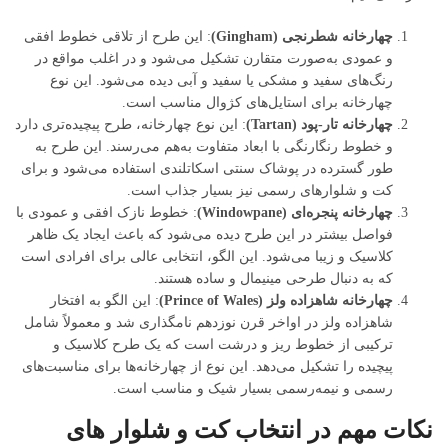
چهارخانه شطرنجی (Gingham)
: این طرح از تلاقی خطوط افقی
و عمودی به‌صورت متقارن تشکیل می‌شود و در اغلب مواقع در
رنگ‌های سفید و مشکی یا سفید و آبی دیده می‌شود. این نوع
چهارخانه برای استایل‌های کژوال مناسب است.
چهارخانه تار-پود (Tartan)
: این نوع چهارخانه، طرح پیچیده‌تری دارد
و خطوط رنگارنگی با ابعاد متفاوت به‌هم می‌رسند. این طرح به
طور گسترده در پوشاک سنتی اسکاتلندی استفاده می‌شود و برای
کت و شلوارهای رسمی نیز بسیار جذاب است.
چهارخانه پنجره‌ای (Windowpane)
: خطوط نازک افقی و عمودی با
فواصل بیشتر در این طرح دیده می‌شود که باعث ایجاد یک ظاهر
کلاسیک و زیبا می‌شود. این الگو، انتخابی عالی برای افرادی است
که به دنبال طرحی مینیمال و ساده هستند.
چهارخانه شاهزاده ولز (Prince of Wales)
: این الگو به افتخار
شاهزاده ولز در اواخر قرن نوزدهم نامگذاری شد و معمولاً شامل
ترکیبی از خطوط ریز و درشت است که یک طرح کلاسیک و
پیچیده را تشکیل می‌دهد. این نوع از چهارخانه‌ها برای مناسبت‌های
رسمی و نیمه‌رسمی بسیار شیک و مناسب است.
نکات مهم در انتخاب کت و شلوار های