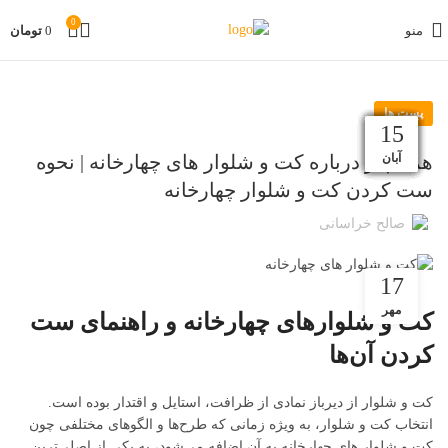
0
منو
0
تومان
پست ها
30
02
19
12
05
27
20
13
07
29
22
15
دی
دی
دی
آذر
آذر
آذر
آذر
مهر
آبان
آبان
آبان
بهمن
همه چیز درباره کت و شلوار های چهارخانه | نحوه
ست کردن کت و شلوار چهارخانه
صالح خراسانی
17
مهر
کت و شلوارهای چهارخانه و راهنمای ست
کردن آن‌ها
کت و شلوار از دیرباز نمادی از ظرافت، استایل و اقتدار بوده است.
انتخاب کت و شلوار، به ویژه زمانی که طرح‌ها و الگوهای مختلفی چون
کت و شلوار های چهارخانه به آن اضافه می‌شود، به یکی از اصلی‌ترین