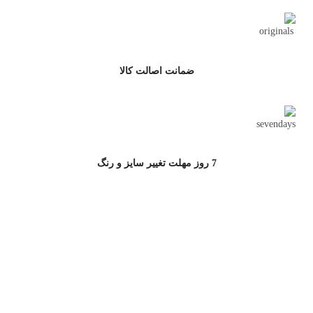
ضمانت اصالت کالا
7 روز مهلت تغییر سایز و رنگ
ارتباط با جامه سرا
آدرس پشتیبانی سایت : خیابان مطهری,خیابان کوه نور,کوچه دوم، پلاک 10
پشتیبانی خرید از سایت:
02177502772
خرید سازمانی:
09121599185