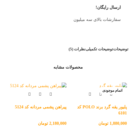
ارسال رایگان!
سفارشات بالای سه میلیون
توضیحات
توضیحات تکمیلی
نظرات (5)
محصولات مشابه
اتمام موجودی
ا
پلیور یقه گرد برند POLO کد
پیراهن پشمی مردانه کد 5124
6101
1,880,000
تومان
2,180,000
تومان