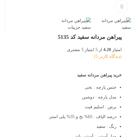
بزرگنمایی تصویر
پیراهن مردانه سفید کد 5135
امتیاز
4.20
از 5 امتیاز
5
مشتری
(دیدگاه کاربر
5
)
خرید پیراهن مردانه سفید
جنس پارچه : نخی
مدل پارچه : دوشبن
برش : اسلیم فیت
درصد الیاف : 65% نخ و 35% پلی استر
رنگ : سفید
مدل آستین : آستین بلند