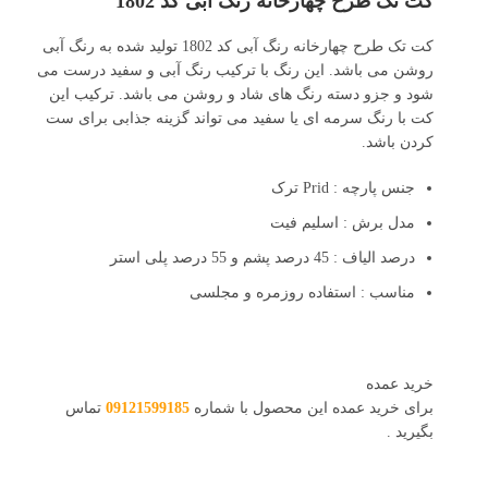
کت تک طرح چهارخانه رنگ آبی کد 1802
کت تک طرح چهارخانه رنگ آبی کد 1802 تولید شده به رنگ آبی
روشن می باشد. این رنگ با ترکیب رنگ آبی و سفید درست می
شود و جزو دسته رنگ های شاد و روشن می باشد. ترکیب این
کت با رنگ سرمه ای یا سفید می تواند گزینه جذابی برای ست
کردن باشد.
جنس پارچه : Prid ترک
مدل برش : اسلیم فیت
درصد الیاف : 45 درصد پشم و 55 درصد پلی استر
مناسب : استفاده روزمره و مجلسی
خرید عمده
برای خرید عمده این محصول با شماره
09121599185
تماس
بگیرید .