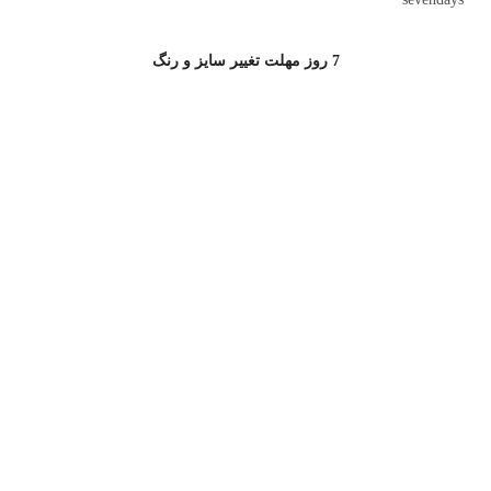
7 روز مهلت تغییر سایز و رنگ
ارتباط با جامه سرا
آدرس پشتیبانی سایت : خیابان مطهری,خیابان کوه نور,کوچه دوم، پلاک 10
پشتیبانی خرید از سایت:
02177502772
خرید سازمانی:
09121599185
آدرس فروشگاه:خیابان شریعتی، پایین تر از بهار شیراز، نرسیده به سه
راه طالقانی، پلاک ۲۶۶
پشتیبانی خرید:
02177502772
خرید سازمانی:
۰۹۱۲۱۵۹۹۱۸۵