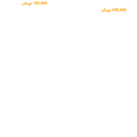
780,000
تومان
680,000
تومان