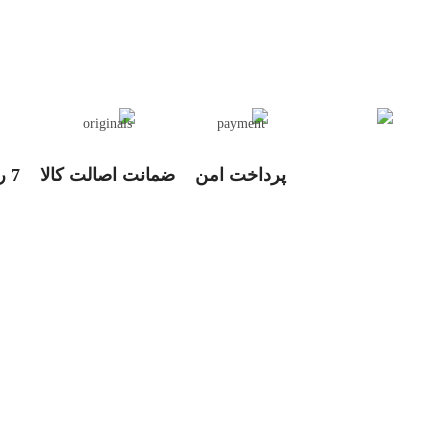
پرداخت امن
ضمانت اصالت کالا
7 روز مهلت تغییر سایز و رنگ
تحویل اکسپرس
ارتباط با جامه سرا
آدرس پشتیبانی سایت : خیابان مطهری,خیابان کوه نور,کوچه دوم، پلاک 10
پشتیبانی خرید از سایت:
02177502772
خرید سازمانی:
09121599185
آدرس فروشگاه:خیابان شریعتی، پایین تر از بهار شیراز، نرسیده به سه راه طالق