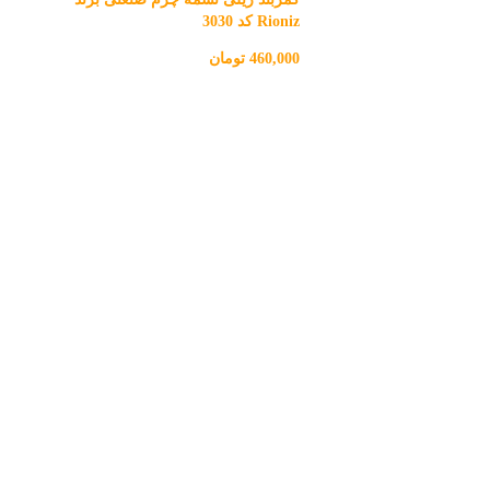
Rioniz کد 3030
460,000
تومان
اطل
اف
کمر
ioniz