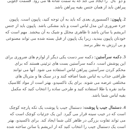
و دو “بال” را ایجاد می کند که به سمت شانه ها می رود. قسمت جلویی
پیراهن باید از همان جنس بقیه پیراهن باشد.
2. پاپیون:
اکسسوری بعدی که باید به آن توجه کنید، پاپیون است. پاپیون
جزء ضروری این مدل لباس است و باید مشکی باشد. پاپیون باید از جنس
ابریشم یا ساتن باشد تا ظاهری مجلل و شیک به آن ببخشد. مهم است که
خودتان پاپیون ببندید، زیرا یک پاپیون از قبل بسته شده می تواند مصنوعی
و بی ارزش به نظر برسد.
3. دکمه سرآستین:
دکمه سر دست یکی دیگر از لوازم های ضروری برای
این پوشش است. دکمه سرآستین بست های تزئینی هستند که برای
محکم کردن سرآستین پیراهن لباس استفاده می شود. آنها می توانند
ظرافتی جذاب به لباس شما اضافه کنند و در سبک ها و متریال های
مختلفی عرضه می شوند. برای یک تاکسیدو، بهتر است از مواد کلاسیک
مانند نقره یا طلا استفاده کنید و طرحی ساده را انتخاب کنید که مکمل
بقیه لباس شما باشد.
4. دستمال جیب یا پوشت:
دستمال جیب یا پوشت یک تکه پارچه کوچک
است که در جیب سینه قرار می گیرد. این یک جزئیات کوچک است که
می تواند تفاوت بزرگی در ظاهر کلی شما ایجاد کند. برای تاکسیدو، بهتر
است یک دستمال جیب را انتخاب کنید که از ابریشم یا ساتن ساخته شده