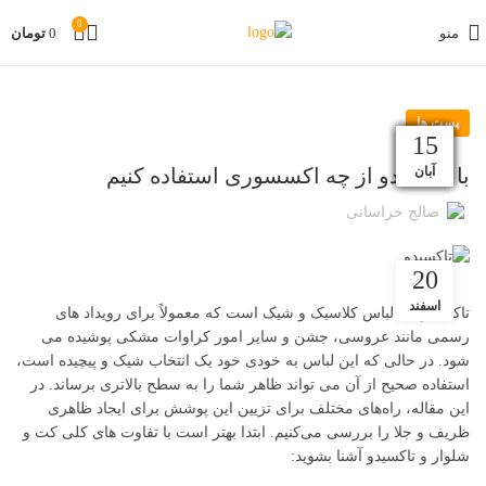
0
منو
0
تومان
پست ها
30
02
19
12
05
27
20
13
07
29
22
15
دی
دی
دی
آذر
آذر
آذر
آذر
مهر
آبان
آبان
آبان
بهمن
با تاکسیدو از چه اکسسوری استفاده کنیم
صالح خراسانی
20
اسفند
تاکسیدو یک لباس کلاسیک و شیک است که معمولاً برای رویداد های
رسمی مانند عروسی، جشن و سایر امور کراوات مشکی پوشیده می
شود. در حالی که این لباس به خودی خود یک انتخاب شیک و پیچیده است،
استفاده صحیح از آن می تواند ظاهر شما را به سطح بالاتری برساند. در
این مقاله، راه‌های مختلف برای تزیین این پوشش برای ایجاد ظاهری
ظریف و جلا را بررسی می‌کنیم. ابتدا بهتر است با تفاوت های کلی کت و
شلوار و تاکسیدو آشنا بشوید: