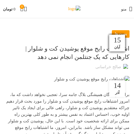
0
منو
0
تومان
پست ها
30
02
19
12
05
27
20
13
07
29
22
15
دی
دی
دی
آذر
آذر
آذر
آذر
مهر
آبان
آبان
آبان
بهمن
اشتباهات رایج موقع پوشیدن کت و شلوار |
کارهایی که یک جنتلمن انجام نمی دهد
صالح خراسانی
14
آذر
برای خوانندگان همیشگی بلاگ جامه سرا، تعجبی نخواهد داشت که ما،
امروز اشتباهات رایج موقع پوشیدن کت و شلوار را مورد بحث قرار دهیم
چراکه معتقدیم پوشیدن کت و شلوار، راهی عالی برای ایجاد یک تاثیر
اولیه خوب، احساس اعتماد به نفس بیشتر و به طور کلی بهترین راه
ممکن برای ارائه شخصیت خود است. با این حال، پوشیدن کت و شلوار
می تواند مشکل ساز باشد. بنابراین، امروز، ما اشتباهات رایج موقع