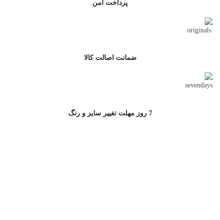
پرداخت امن
ضمانت اصالت کالا
7 روز مهلت تغییر سایز و رنگ
ارتباط با جامه سرا
آدرس پشتیبانی سایت : خیابان مطهری,خیابان کوه نور,کوچه دوم، پلاک 10
پشتیبانی خرید از سایت:
02177502772
خرید سازمانی:
09121599185