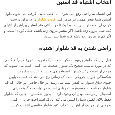
انتخاب اشتباه قد آستین
این اشتباه به راحتی رفع می شود، اما اغلب نادیده گرفته می شود، طول
آستین شما نقش مهمی در ظاهر کلی
کت و شلوار
دارد. برای درست
کردن آن، مطمئن شوید حدودا یک تا دو سانتی متر آستین پیراهن از انتهای
کت شما بیرون زده باشد. اگر بیشتر بیرون زده باشد، خیلی کوتاه است، و
اگر کم تر بیرون زده باشد کت شما بلند است.
راضی شدن به قد شلوار اشتباه
قبل از اینکه جلوتر برویم، ممکن است با یک تعریف شروع کنیم؟ هنگامی
که در مورد تناسب صحیح یک شلوار صحبت می کنید، اغلب می شنوید که
مردم از اصطلاح “شکستن” استفاده می کنند. به عبارت ساده تر،
شکستگی چین یا چروکی است که زمانی رخ می دهد که قسمت پایین
جلوی ساق شلوار به کفش شما می رسد. در حال حاضر، در حالی که قد
شلوار «مناسب» موضوع بحث زیادی است، در نهایت دو گزینه برای
اطمینان از درست بودن آن وجود دارد. 1. بدون شکستن – جایی که شلوار
فقط بالای کفش شما را لمس می کند. یا، 2. استراحت جزئی – کمی
طولانی تر. هر یک از اینها را انتخاب کنید شلوار مناسبی انتخاب کردید.