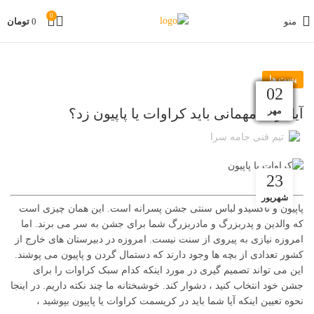
0
منو
0
تومان
پست ها
30
02
15
24
13
13
11
05
16
14
10
02
مهر
آبان
آبان
آبان
آبان
مهر
مهر
مهر
مهر
بهمن
اسفند
فروردین
آیا برای مهمانی باید کراوات یا پاپیون زد؟
تیم فنی جامه سرا
23
شهریور
پاپیون و تاکسیدو لباس سنتی جشن پسرانه است. این همان چیزی است
که والدین و پدربزرگ و مادربزرگ شما برای جشن به سر می برند. اما
امروزه نیازی به پیروی از سنت نیست. امروزه در دبیرستان های خارج از
کشور تعدادی از بچه ها وجود دارند که دستمال گردن و پاپیون می پوشند.
این می تواند تصمیم گیری در مورد اینکه کدام سبک کراوات را برای
جشن خود انتخاب کنید ، دشوار کند. خوشبختانه ما چند نکته داریم. در اینجا
نحوه تعیین اینکه آیا شما باید در کریسمت کراوات یا پاپیون بپوشید ،