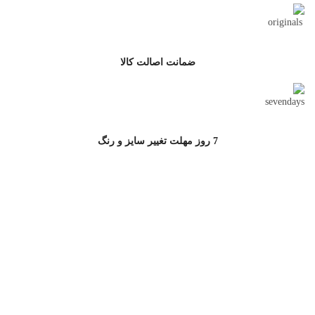
ضمانت اصالت کالا
7 روز مهلت تغییر سایز و رنگ
ارتباط با جامه سرا
آدرس پشتیبانی سایت : خیابان مطهری,خیابان کوه نور,کوچه دوم، پلاک 10
پشتیبانی خرید از سایت:
02177502772
خرید سازمانی:
09121599185
آدرس فروشگاه:خیابان شریعتی، پایین تر از بهار شیراز، نرسیده به سه
راه طالقانی، پلاک ۲۶۶