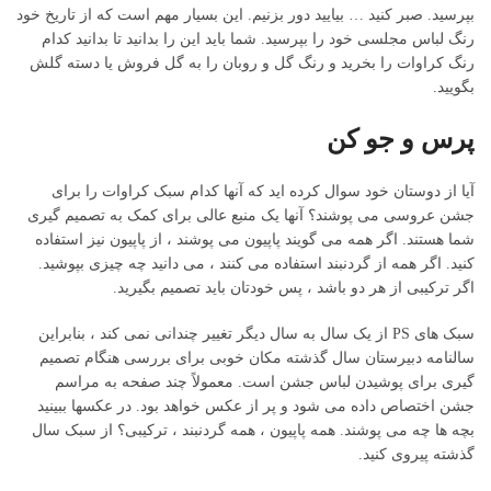
بپرسید. صبر کنید … بیایید دور بزنیم. این بسیار مهم است که از تاریخ خود
رنگ لباس مجلسی خود را بپرسید. شما باید این را بدانید تا بدانید کدام
رنگ کراوات را بخرید و رنگ گل و روبان را به گل فروش یا دسته گلش
بگویید.
پرس و جو کن
آیا از دوستان خود سوال کرده اید که آنها کدام سبک کراوات را برای
جشن عروسی می پوشند؟ آنها یک منبع عالی برای کمک به تصمیم گیری
شما هستند. اگر همه می گویند پاپیون می پوشند ، از پاپیون نیز استفاده
کنید. اگر همه از گردنبند استفاده می کنند ، می دانید چه چیزی بپوشید.
اگر ترکیبی از هر دو باشد ، پس خودتان باید تصمیم بگیرید.
سبک های PS از یک سال به سال دیگر تغییر چندانی نمی کند ، بنابراین
سالنامه دبیرستان سال گذشته مکان خوبی برای بررسی هنگام تصمیم
گیری برای پوشیدن لباس جشن است. معمولاً چند صفحه به مراسم
جشن اختصاص داده می شود و پر از عکس خواهد بود. در عکسها ببینید
بچه ها چه می پوشند. همه پاپیون ، همه گردنبند ، ترکیبی؟ از سبک سال
گذشته پیروی کنید.