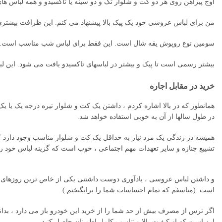
اوج پیراهن روی هر دو کت و شلوار تک و دو سینه یا تاکسیدو و همه لباس 
من برای لباس عروسی خود یک پیک بالا پیشنهاد می کنم. این ظرافت بیشتر
سومین نوع روپوش یقه شال است. این فقط برای لباس شب مناسب است.
بیشتر رسمی است تا پیک و بیشتر در لباسهای تاکسیدو یافت می شود. این لب
خرید در مقابل اجاره
همانطور که در بالا اشاره کردم ، داشتن یک کت و شلوار تیره درجه یک یا 
در طول سالها از آن به خوبی استفاده خواهد شد.
همیشه در زندگی یک مرد نیاز به حداقل یک کت و شلوار مناسب وجود دارد 
تشییع جنازه و سایر تعهدات مهم اجتماعی ، خوب است که گزینه لباس خود را ا
و داشتن لباس عروسی ، یادآوری دوست داشتنی یکی از خاص ترین روزهای ز
است. (متاسفم که تمام احساسات شما را برانگیختم.)
اگر ترس از مصرف بیش از حد شما را از خرید این خودرو باز می دارد ، بدانید 
این است که از کیفیت بالا و تناسب کامل اطمینان حاصل کنید.