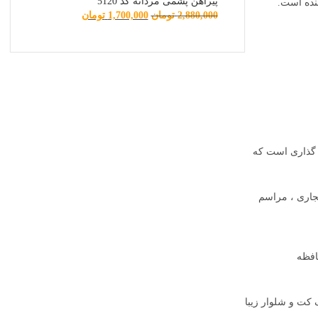
پیراهن پشمی مردانه کد 5120
نده است.
2,880,000
تومان
1,700,000
تومان
ه گذاری است که
جاری ، مراسم
افظه
 کت و شلوار زیبا