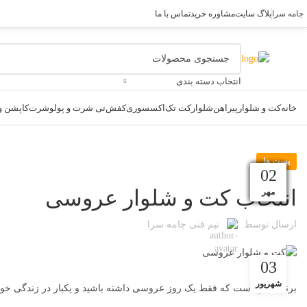
جامه سرا
بلاگ سایت
مشاوره خرید
تماس با ما
انتخاب دسته بندی
خانه
کت و شلوار
پیراهن
شلوار
کت تک
اکسسوری
کفش
تی شرت و پولوشرت
کاپشن و 
پست ها
30
02
15
24
13
13
11
05
16
14
10
02
انتخاب کت و شلوار عروسی
مهر
آبان
آبان
آبان
آبان
مهر
مهر
مهر
مهر
بهمن
اسفند
فروردین
ارسال توسط
تیم فنی جامه سرا
03
شهریور
برنامه این است که فقط یک روز عروسی داشته باشید و یکبار در زندگی خود 