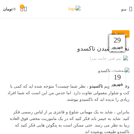
0
منو
0
تومان
پست ها
07
15
11
07
29
03
13
11
05
04
14
29
آذر
آبان
آبان
آبان
آبان
مهر
بهمن
شهریور
فروردین
اردیبهشت
اردیبهشت
اردیبهشت
نحوه پوشیدن تاکسدو
تیم فنی جامه سرا
19
شهریور
وقتی می گویم
تاکسیدو
، نظر شما چیست؟ متوجه شده اید که کمی با
کت و شلوار معمولی تفاوت دارد. اما حدس من این است که شما افراد
زیادی را ندیده اید که تاکسیدو بپوشند.
بنابراین ، شاید به یک مهمانی شلوغ و فانتزی پر از لباس رسمی فکر
کنید. شاید به جیمز باند فکر کنید که در یک ماموریت مخفی فوق العاده
زیبا به نظر می رسد. حتی ممکن است به پنگوئن هایی فکر کنید که
تاکسدو طبیعت پوشیده اند.