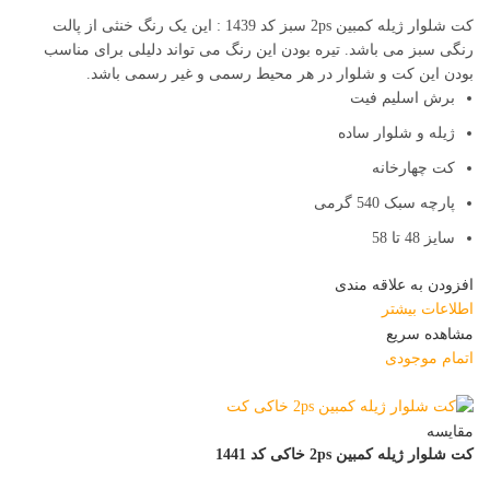
کت شلوار ژیله کمبین 2ps سبز کد 1439 : این یک رنگ خنثی از پالت
رنگی سبز می باشد. تیره بودن این رنگ می تواند دلیلی برای مناسب
بودن این کت و شلوار در هر محیط رسمی و غیر رسمی باشد.
برش اسلیم فیت
ژیله و شلوار ساده
کت چهارخانه
پارچه سبک 540 گرمی
سایز 48 تا 58
افزودن به علاقه مندی
اطلاعات بیشتر
مشاهده سریع
اتمام موجودی
مقایسه
کت شلوار ژیله کمبین 2ps خاکی کد 1441