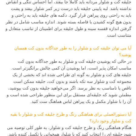
جلیقه کت و شلوار مردانه باید کاملاً جا بیفتد، اما احساس تنگی و انقباض
نداشته باشد. لبه پایینی جلیقه باید درست زیر کمر شلوار بیفتد و پشت
باید به راحتی روی پیراهن قرار گیرد. دکمه های جلیقه باید به راحتی و
بدون هیچ گونه کشیدن یا فاصله بسته شوند. اندازه مناسب شامل در نظر
گرفتن اندازه قفسه سینه و طول جلیقه برای اطمینان از تناسب متعادل و
متناسب است.
آیا می توان جلیقه کت و شلوار را به طور جداگانه بدون کت همسان
پوشید؟
در حالی که پوشیدن جلیقه کت و شلوار به طور جداگانه بدون کت
مناسب امکان پذیر است، اما پوشیدن آن کمی چالش برانگیزتر است.
جلیقه های کت و شلوار به گونه ای طراحی شده اند که بخشی از یک
مجموعه کت و شلوار سه تکه باشند و بدون کت، جلیقه ممکن است
ناقص یا نامناسب به نظر برسد. اگر می‌خواهید جلیقه بدون کت بپوشید،
مطمئن شوید که جلیقه‌ای مستقل برای این منظور طراحی شده است و
آن را با شلوار مکمل و یک پیراهن لباس هماهنگ ست کنید.
آیا دستورالعملی برای هماهنگی رنگ و طرح جلیقه کت و شلوار با بقیه
کت و شلوار وجود دارد؟
هنگام هماهنگی رنگ و طرح جلیقه کت و شلوار، به طور کلی توصیه می
شود جلیقه ای را انتخاب کنید که با شلوار همخوانی یا تکمیل کننده باشد.