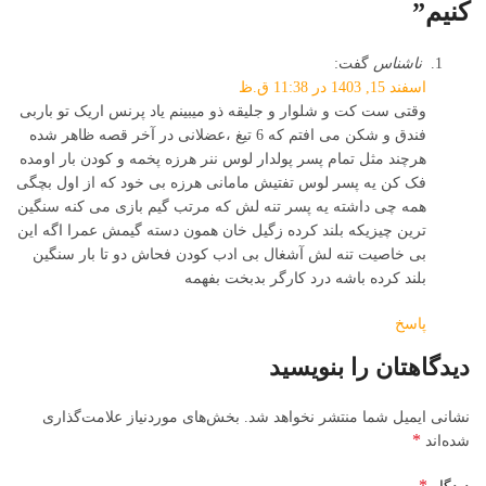
کنیم
”
ناشناس
گفت:
اسفند 15, 1403 در 11:38 ق.ظ
وقتی ست کت و شلوار و جلیقه ذو میبینم یاد پرنس اریک تو باربی
فندق و شکن می افتم که 6 تیغ ،عضلانی در آخر قصه ظاهر شده
هرچند مثل تمام پسر پولدار لوس ننر هرزه پخمه و کودن بار اومده
فک کن یه پسر لوس تفتیش مامانی هرزه بی خود که از اول بچگی
همه چی داشته یه پسر تنه لش که مرتب گیم بازی می کنه سنگین
ترین چیزیکه بلند کرده زگیل خان همون دسته گیمش عمرا اگه این
بی خاصیت تنه لش آشغال بی ادب کودن فحاش دو تا بار سنگین
بلند کرده باشه درد کارگر بدبخت بفهمه
پاسخ
دیدگاهتان را بنویسید
نشانی ایمیل شما منتشر نخواهد شد.
بخش‌های موردنیاز علامت‌گذاری
*
شده‌اند
*