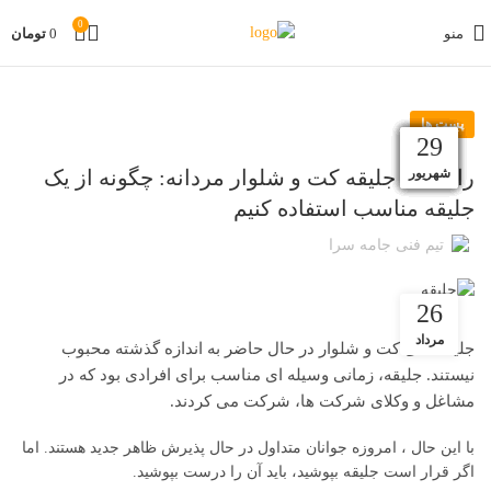
0
منو
0
تومان
پست ها
07
15
11
07
29
03
13
11
05
04
14
29
آذر
آبان
آبان
آبان
آبان
مهر
بهمن
شهریور
فروردین
اردیبهشت
اردیبهشت
اردیبهشت
راهنمای جلیقه کت و شلوار مردانه: چگونه از یک
جلیقه مناسب استفاده کنیم
تیم فنی جامه سرا
26
مرداد
جلیقه های کت و شلوار در حال حاضر به اندازه گذشته محبوب
نیستند. جلیقه، زمانی وسیله ای مناسب برای افرادی بود که در
مشاغل و وکلای شرکت ها، شرکت می کردند.
با این حال ، امروزه جوانان متداول در حال پذیرش ظاهر جدید هستند. اما
اگر قرار است جلیقه بپوشید، باید آن را درست بپوشید.